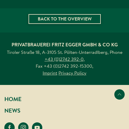
BACK TO THE OVERVIEW
PRIVATBRAUEREI FRITZ EGGER GMBH & CO KG
Tiroler Straße 18, A-3105 St. Pölten-Unterradlberg
,
Phone
+43 (0)2742 392-0
,
Fax
+43 (0)2742 392-15300
,
Imprint
Privacy Policy
Nach oben s
HOME
NEWS