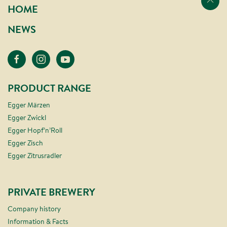
Nach oben s
HOME
NEWS
PRODUCT RANGE
Egger Märzen
Egger Zwickl
Egger Hopf’n’Roll
Egger Zisch
Egger Zitrusradler
PRIVATE BREWERY
Company history
Information & Facts