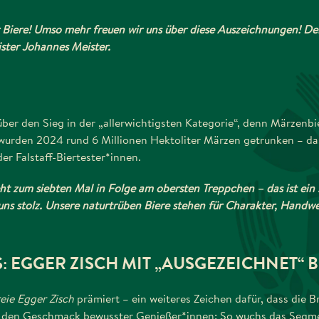
er Biere! Umso mehr freuen wir uns über diese Auszeichnungen! De
ter Johannes Meister.
über den Sieg in der „allerwichtigsten Kategorie“, denn Märzenbi
 wurden 2024 rund 6 Millionen Hektoliter Märzen getrunken – da
r Falstaff-Biertester*innen.
t zum siebten Mal in Folge am obersten Treppchen – das ist ein s
ns stolz. Unsere naturtrüben Biere stehen für Charakter, Handwe
: EGGER ZISCH MIT „AUSGEZEICHNET“ 
reie Egger Zisch
prämiert – ein weiteres Zeichen dafür, dass die B
n den Geschmack bewusster Genießer*innen: So wuchs das Segme