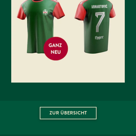
ARNAUTOVIC
TRIKOT - JETZT IM
ONLINESHOP
BESTELLEN!
WEITERLESEN
AUF FACEBOOK TEILEN
ZUR ÜBERSICHT