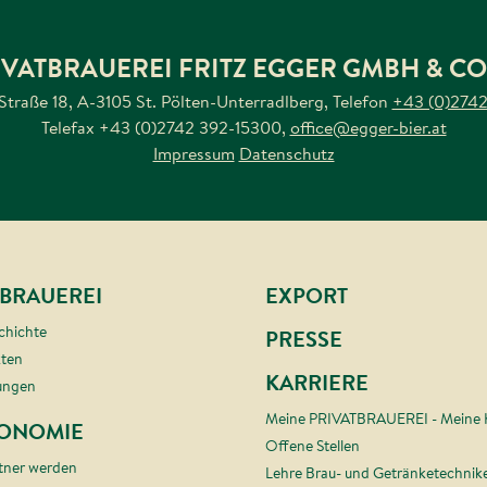
IVATBRAUEREI FRITZ EGGER GMBH & CO
 Straße 18, A-3105 St. Pölten-Unterradlberg
,
Telefon
+43 (0)2742
Telefax
+43 (0)2742 392-15300
,
office@egger-bier.at
Impressum
Datenschutz
TBRAUEREI
EXPORT
chichte
PRESSE
kten
KARRIERE
ungen
Meine PRIVATBRAUEREI - Meine
ONOMIE
Offene Stellen
tner werden
Lehre Brau- und Getränketechnik