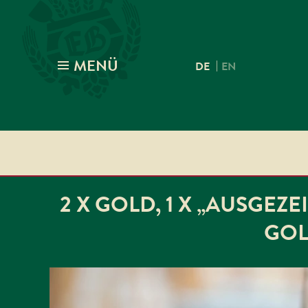
MENÜ
|
DE
EN
2 X GOLD, 1 X „AUSGE
GOL