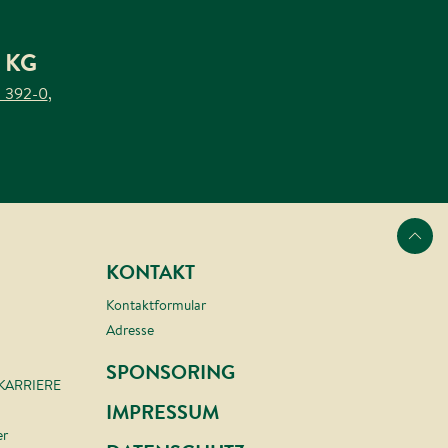
 KG
 392-0
,
Nach oben s
KONTAKT
Kontaktformular
Adresse
SPONSORING
 KARRIERE
IMPRESSUM
er