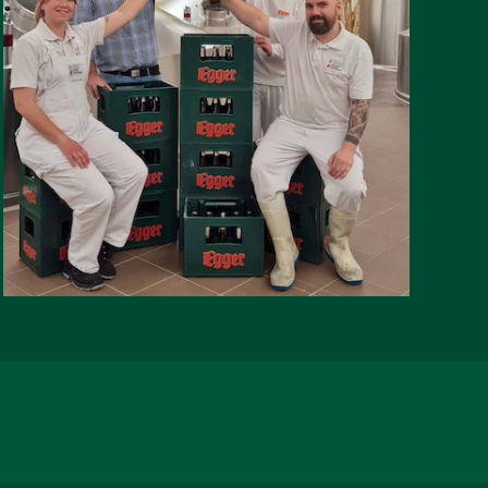
TROPHY 2026:
EGGER BRAUT
BESTES MÄRZEN
ÖSTERREICHS
WEITERLESEN
AUF FACEBOOK TEILEN