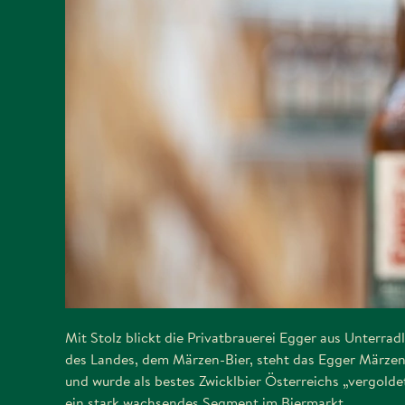
Mit Stolz blickt die Privatbrauerei Egger aus Unterra
des Landes, dem Märzen-Bier, steht das Egger Märzen
und wurde als bestes Zwicklbier Österreichs „vergold
ein stark wachsendes Segment im Biermarkt.