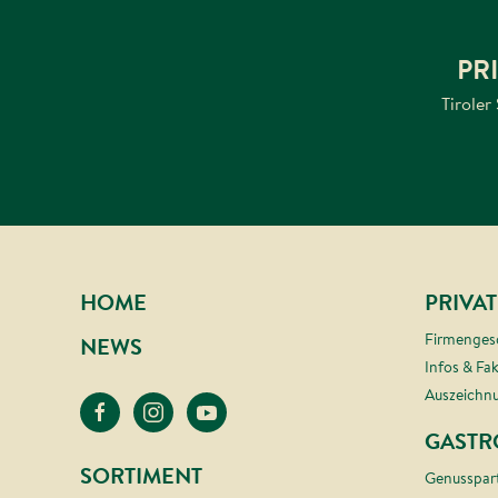
PR
Tiroler
HOME
PRIVA
Firmenges
NEWS
Infos & Fa
Auszeichn
GASTR
SORTIMENT
Genusspar