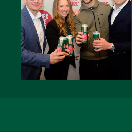
LAUNCHT LIMITED
EDITION MIT
MARKO
ARNAUTOVIĆ
WEITERLESEN
AUF FACEBOOK TEILEN