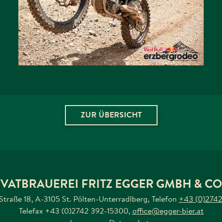
2023
WEITERLESEN
AUF FACEBOOK TEILEN
ZUR ÜBERSICHT
IVATBRAUEREI FRITZ EGGER GMBH & CO
 Straße 18, A-3105 St. Pölten-Unterradlberg
,
Telefon
+43 (0)2742
Telefax
+43 (0)2742 392-15300
,
office@egger-bier.at