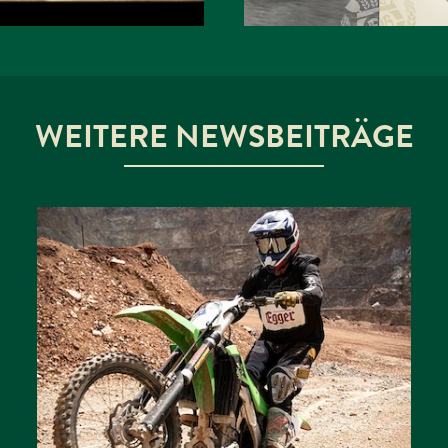
WEITERE NEWSBEITRÄGE
EGGER BIER IST
OFFIZIELLER
BIERPARTNER BEIM
RED BULL
ERZBERGRODEO