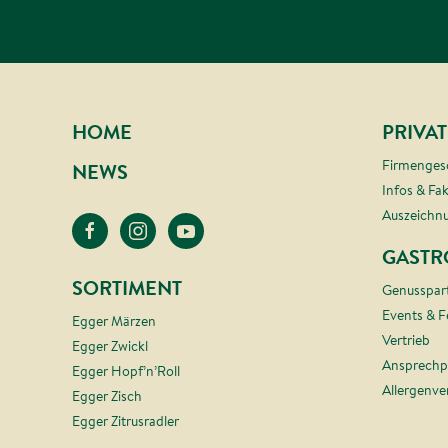
HOME
PRIVA
Firmenges
NEWS
Infos & Fa
Auszeichn
GASTR
SORTIMENT
Genusspar
Events & F
Egger Märzen
Vertrieb
Egger Zwickl
Ansprechp
Egger Hopf’n’Roll
Allergenv
Egger Zisch
Egger Zitrusradler