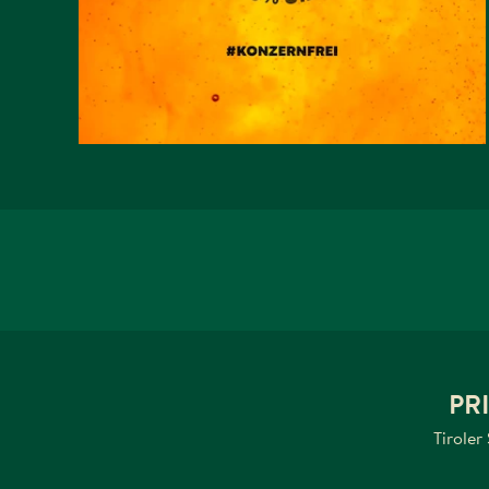
ÖSTERREICHS
WEITERLESEN
AUF FACEBOOK TEILEN
PR
Tiroler