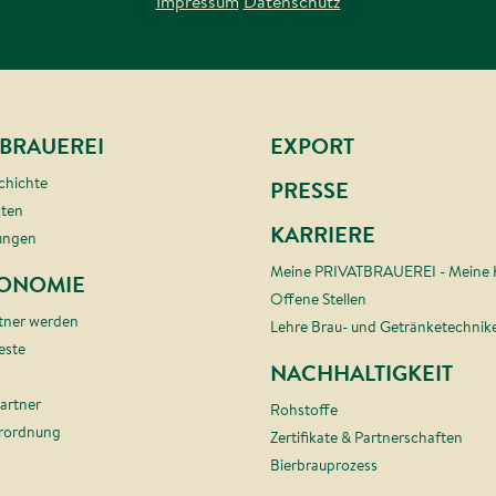
Impressum
Datenschutz
TBRAUEREI
EXPORT
chichte
PRESSE
kten
KARRIERE
ungen
Meine PRIVATBRAUEREI - Meine
ONOMIE
Offene Stellen
tner werden
Lehre Brau- und Getränketechnik
este
NACHHALTIGKEIT
artner
Rohstoffe
erordnung
Zertifikate & Partnerschaften
Bierbrauprozess