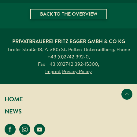
BACK TO THE OVERVIEW
PRIVATBRAUEREI FRITZ EGGER GMBH & CO KG
Tiroler Straße 18, A-3105 St. Pölten-Unterradlberg
,
Phone
+43 (0)2742 392-0
,
Fax
+43 (0)2742 392-15300
,
Imprint
Privacy Policy
Nach oben s
HOME
NEWS