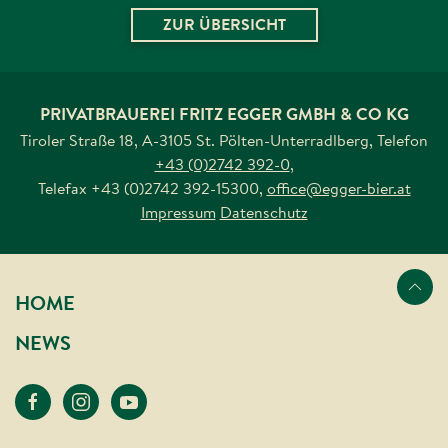
ZUR ÜBERSICHT
PRIVATBRAUEREI FRITZ EGGER GMBH & CO KG
Tiroler Straße 18, A-3105 St. Pölten-Unterradlberg
,
Telefon
+43 (0)2742 392-0
,
Telefax
+43 (0)2742 392-15300
,
office@egger-bier.at
Impressum
Datenschutz
Nach oben s
HOME
NEWS