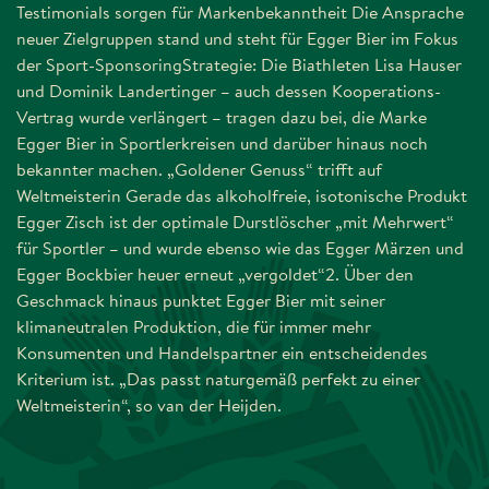
Testimonials sorgen für Markenbekanntheit Die Ansprache
neuer Zielgruppen stand und steht für Egger Bier im Fokus
der Sport-SponsoringStrategie: Die Biathleten Lisa Hauser
und Dominik Landertinger – auch dessen Kooperations-
Vertrag wurde verlängert – tragen dazu bei, die Marke
Egger Bier in Sportlerkreisen und darüber hinaus noch
bekannter machen. „Goldener Genuss“ trifft auf
Weltmeisterin Gerade das alkoholfreie, isotonische Produkt
Egger Zisch ist der optimale Durstlöscher „mit Mehrwert“
für Sportler – und wurde ebenso wie das Egger Märzen und
Egger Bockbier heuer erneut „vergoldet“2. Über den
Geschmack hinaus punktet Egger Bier mit seiner
klimaneutralen Produktion, die für immer mehr
Konsumenten und Handelspartner ein entscheidendes
Kriterium ist. „Das passt naturgemäß perfekt zu einer
Weltmeisterin“, so van der Heijden.