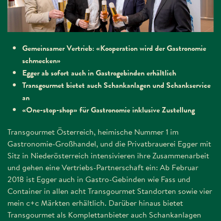
Gemeinsamer Vertrieb: «Kooperation wird der Gastronomie
schmecken»
Egger ab sofort auch in Gastrogebinden erhältlich
Transgourmet bietet auch Schankanlagen und Schankservice
an
«One-stop-shop» für Gastronomie inklusive Zustellung
Transgourmet Österreich, heimische Nummer 1 im
Gastronomie-Großhandel, und die Privatbrauerei Egger mit
Sitz in Niederösterreich intensivieren ihre Zusammenarbeit
und gehen eine Vertriebs-Partnerschaft ein: Ab Februar
2018 ist Egger auch in Gastro-Gebinden wie Fass und
Container in allen acht Transgourmet Standorten sowie vier
mein c+c Märkten erhältlich. Darüber hinaus bietet
Transgourmet als Komplettanbieter auch Schankanlagen