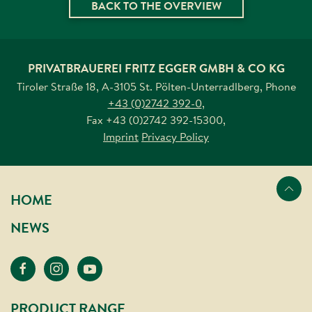
BACK TO THE OVERVIEW
PRIVATBRAUEREI FRITZ EGGER GMBH & CO KG
Tiroler Straße 18, A-3105 St. Pölten-Unterradlberg
,
Phone
+43 (0)2742 392-0
,
Fax
+43 (0)2742 392-15300
,
Imprint
Privacy Policy
Nach oben s
HOME
NEWS
PRODUCT RANGE